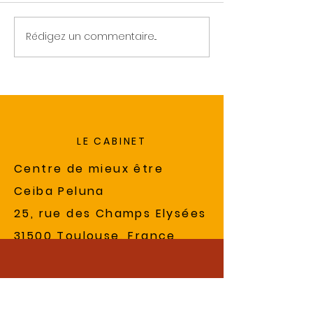
Les ateliers d'av
Rédigez un commentaire...
En mai fait ce qu'il te
plait
LE CABINET
Centre de mieux être
Ceiba Peluna
25, rue des Champs Elysées
31500 Toulouse, France
MES HORAIRES
Mercredi,Vendredi et