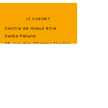
LE CABINET
Centre de mieux être
Ceiba Peluna
25, rue des Champs Elysées
31500 Toulouse, France
MES HORAIRES
Mercredi,Vendredi et
Samedi
8h30-13h et 14h30-19h30