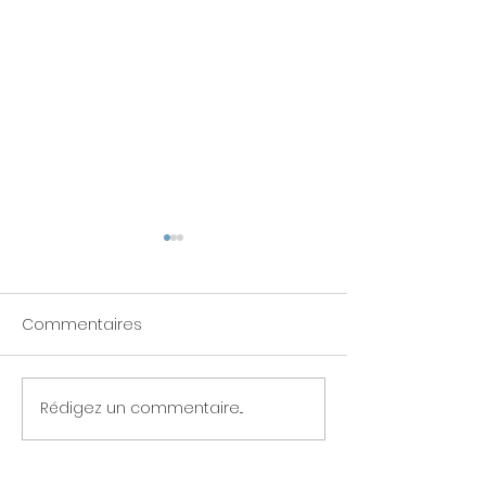
Commentaires
Les ateliers d'avril
C'est le printem
Rédigez un commentaire...